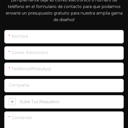
teléfono en el formulario de contacto para que podamos
enviarle un presupuesto gratuito para nuestra amplia gama
de diseños!
Nombre
Correo Electrónico
Teléfono/WhatsApp
Compañía
Sube Tus Requisitos
Contenido