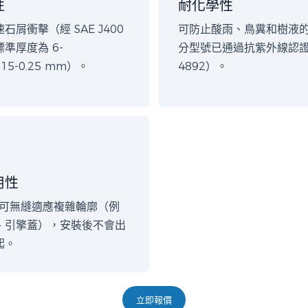
性
耐化學性
石屑衝擊（經 SAE J400
可防止酸雨、鳥糞和樹液
準厚度為 6-
分型號已通過抗紫外線認證
.15-0.25 mm）。
4892）。
用性
材可無縫適應複雜輪廓（例
、引擎蓋），安裝後不會出
起。
立即報價