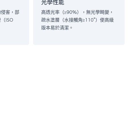
光學性能
的侵害，部
高透光率（≥90%），無光學畸變，
（ISO
疏水塗層（水接觸角≥110°）使高級
版本易於清潔。