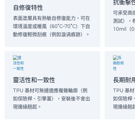
抗衝擊
自修復特性
可承受高速
表面塗層具有熱敏自修復能力，可在
測試），標
環境溫度或暖風（60°C–70°C）下自
10mil（0
動修復輕微刮痕（例如漩渦痕跡）。
靈活性和一致性
長期耐
TPU 基材可無縫適應複雜輪廓（例
TPU 基
如保險桿、引擎蓋），安裝後不會出
如保險桿
現邊緣翹起。
現邊緣翹