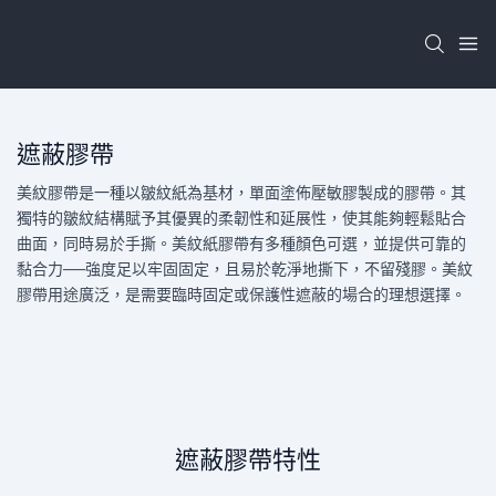
遮蔽膠帶
美紋膠帶是一種以皺紋紙為基材，單面塗佈壓敏膠製成的膠帶。其
獨特的皺紋結構賦予其優異的柔韌性和延展性，使其能夠輕鬆貼合
曲面，同時易於手撕。美紋紙膠帶有多種顏色可選，並提供可靠的
黏合力——強度足以牢固固定，且易於乾淨地撕下，不留殘膠。美紋
膠帶用途廣泛，是需要臨時固定或保護性遮蔽的場合的理想選擇。
遮蔽膠帶特性