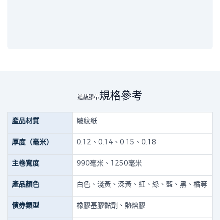
規格參考
遮蔽膠帶
產品材質
皺紋紙
厚度（毫米）
0.12、0.14、0.15、0.18
主卷寬度
990毫米、1250毫米
產品顏色
白色、淺黃、深黃、紅、綠、藍、黑、橘等
債券類型
橡膠基膠黏劑、熱熔膠