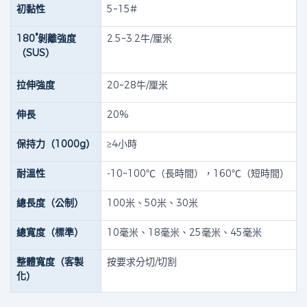
初黏性
5~15#
180°剝離強度
2.5~3.2牛/厘米
（SUS）
拉伸強度
20~28牛/厘米
伸長
20%
保持力（1000g）
≥4小時
耐溫性
-10~100℃（長時間），160℃（短時間）
總長度（公制）
100米、50米、30米
總寬度（標準）
10毫米、18毫米、25毫米、45毫米
整體寬度（客製
按要求分切/切割
化）