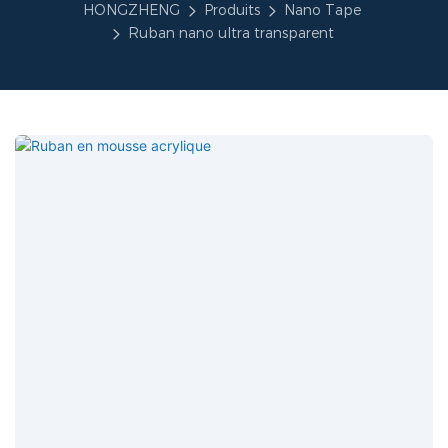
HONGZHENG
Produits
Nano Tape
Ruban nano ultra transparent