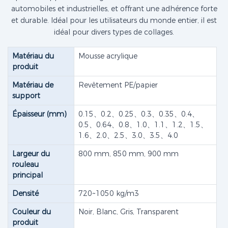
automobiles et industrielles, et offrant une adhérence forte
et durable. Idéal pour les utilisateurs du monde entier, il est
idéal pour divers types de collages.
Matériau du
Mousse acrylique
produit
Matériau de
Revêtement PE/papier
support
Épaisseur (mm)
0.15、0.2、0.25、0.3、0.35、0.4、
0.5、0.64、0.8、1.0、1.1、1.2、1.5、
1.6、2.0、2.5、3.0、3.5、4.0
Largeur du
800 mm, 850 mm, 900 mm
rouleau
principal
Densité
720~1050 kg/m3
Couleur du
Noir, Blanc, Gris, Transparent
produit