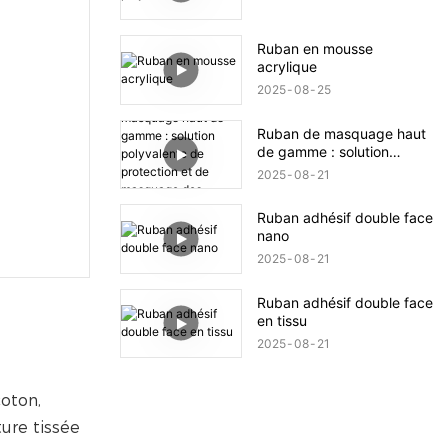
Ruban en mousse
acrylique
2025
08
25
Ruban de masquage haut
de gamme : solution
polyvalente de protection
2025
08
21
et de masquage des
surfaces
Ruban adhésif double face
nano
2025
08
21
Ruban adhésif double face
en tissu
2025
08
21
coton,
ture tissée