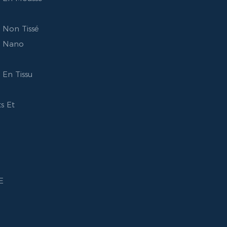
 Non Tissé
e Nano
e
En Tissu
s Et
E
e