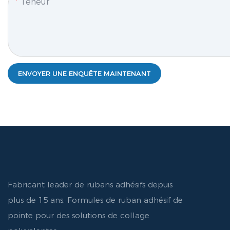
Teneur
ENVOYER UNE ENQUÊTE MAINTENANT
Fabricant leader de rubans adhésifs depuis
plus de 15 ans. Formules de ruban adhésif de
pointe pour des solutions de collage