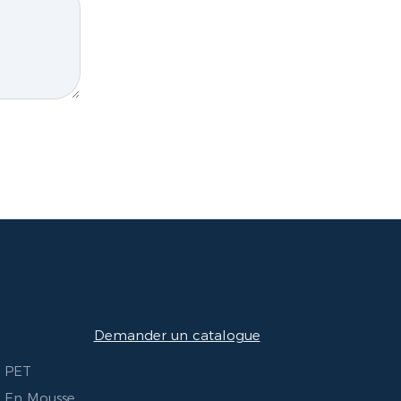
Demander un catalogue
e PET
e En Mousse