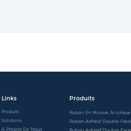
Links
Produits
Produits
Ruban En Mousse Acrylique
Solutions
Ruban Adhésif Double Fac
À Propos De Nous
Ruban Adhésif Double Fac