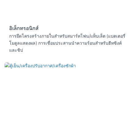
อิเล็กทรอนิกส์
การยึดโครงสร้างภายในสำหรับสมาร์ทโฟน/แท็บเล็ต (แบตเตอรี่
โมดูลแสดงผล) การเชื่อมประสานนำความร้อนสำหรับฮีทซิงค์
และชิป