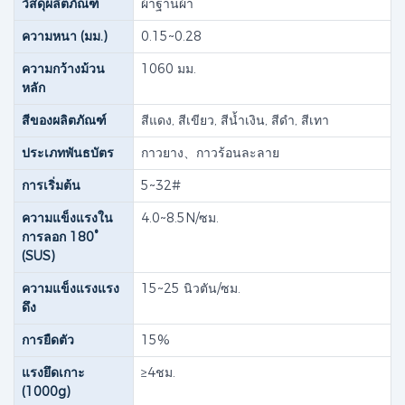
วัสดุผลิตภัณฑ์
ผ้าฐานผ้า
ความหนา (มม.)
0.15~0.28
ความกว้างม้วน
1060 มม.
หลัก
สีของผลิตภัณฑ์
สีแดง, สีเขียว, สีน้ำเงิน, สีดำ, สีเทา
ประเภทพันธบัตร
กาวยาง​、กาวร้อนละลาย
การเริ่มต้น
5~32#
ความแข็งแรงใน
4.0~8.5N/ซม.
การลอก 180°
(SUS)
ความแข็งแรงแรง
15~25 นิวตัน/ซม.
ดึง
การยืดตัว
15%
แรงยึดเกาะ
≥4ชม.
(1000g)