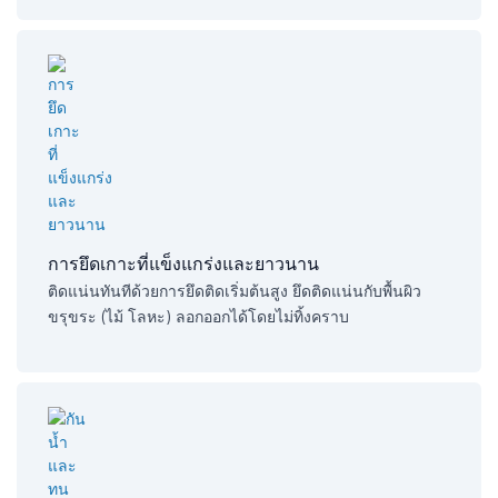
การยึดเกาะที่แข็งแกร่งและยาวนาน​
ติดแน่นทันทีด้วยการยึดติดเริ่มต้นสูง ยึดติดแน่นกับพื้นผิว
ขรุขระ (ไม้ โลหะ) ลอกออกได้โดยไม่ทิ้งคราบ