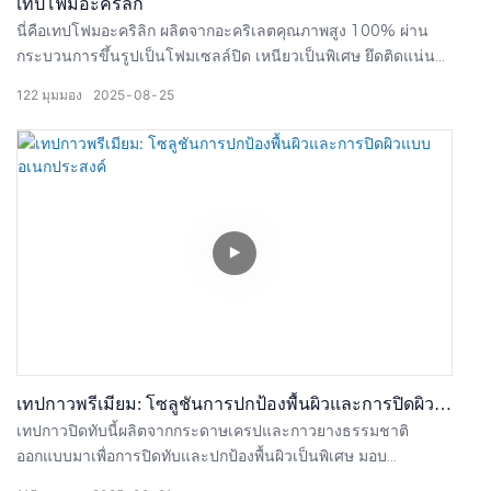
เทปโฟมอะคริลิก
นี่คือเทปโฟมอะคริลิก ผลิตจากอะคริเลตคุณภาพสูง 100% ผ่าน
กระบวนการขึ้นรูปเป็นโฟมเซลล์ปิด เหนียวเป็นพิเศษ ยึดติดแน่น
กับโลหะ พลาสติก แก้ว และวัสดุอื่นๆ ได้ทุกชนิด เทปคุณภาพสูง
122
มุมมอง
2025
08
25
ทนทานต่ออุณหภูมิ สภาพอากาศ และรังสียูวีได้อย่างดีเยี่ยม ลองดูสิ
ยืดหยุ่นได้ 100% ช่วยลดแรงกระแทกและดูดซับแรงกระแทก ด้วย
วิธีนี้ ชิ้นส่วนที่ยึดติดจะไม่แตกหัก เหมาะอย่างยิ่งสำหรับการป้องกัน
น้ำและอากาศ แกนขนาด 76 มม. ส่วนใหญ่เหมาะสำหรับใช้ใน
อุตสาหกรรม แต่เรามีแกนขนาด 36 มม. สำหรับใช้ในบ้าน ยาว 5
เมตร ขนาดพอดีฝ่ามือ พกพาสะดวก ใช้งานได้กับขอบตกแต่ง
รถยนต์ ป้าย อุปกรณ์ตกแต่งภายใน หน้าจอและชิ้นส่วน
อิเล็กทรอนิกส์ กระจกและขอบตกแต่งเครื่องใช้ไฟฟ้า ซีลขอบแผง
โซลาร์เซลล์ ตะขอเกี่ยวบ้าน และงาน DIY ลองใช้ดูสิ ตอบโจทย์ทุก
ความต้องการในการติดกาวของคุณ!
เทปกาวพรีเมียม: โซลูชันการปกป้องพื้นผิวและการปิดผิว
แบบอเนกประสงค์
เทปกาวปิดทับนี้ผลิตจากกระดาษเครปและกาวยางธรรมชาติ
ออกแบบมาเพื่อการปิดทับและปกป้องพื้นผิวเป็นพิเศษ มอบ
ประสิทธิภาพที่เชื่อถือได้ในสถานการณ์ต่างๆ ที่หลากหลาย ความ