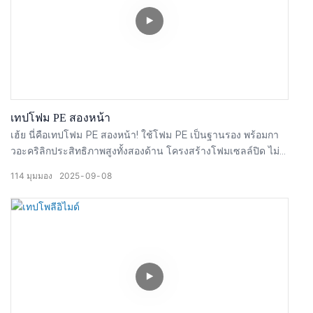
เทปโฟม PE สองหน้า
เฮ้ย นี่คือเทปโฟม PE สองหน้า! ใช้โฟม PE เป็นฐานรอง พร้อมกา
วอะคริลิกประสิทธิภาพสูงทั้งสองด้าน โครงสร้างโฟมเซลล์ปิด ไม่
ดูดซับน้ำ ทนความชื้น และกันน้ำ ลองดูเทปหนา 0.5 มม. นี้สิ เนื้อ
114
มุมมอง
2025
09
08
นุ่มและยืดหยุ่น ดูดซับแรงกระแทกได้ดี ช่วยปกป้องผลิตภัณฑ์จาก
แรงสั่นสะเทือนและการกระแทก ทนอุณหภูมิได้ทั้งสูงและต่ำ อีกทั้ง
ยังเป็นฉนวนความร้อนได้ดี ช่วยให้สิ่งของอุ่น ตัด เจาะ หรือกรีดได้
ง่าย เหมาะกับงานติดกาวอัตโนมัติทุกประเภท เหนียวแน่นเป็น
พิเศษ! ยึดติดวัสดุได้หลากหลาย เหมาะสำหรับการติดภายในรถยนต์
เบาะนั่ง พรมปูพื้น ที่บังแดด และยังทนต่อแรงกระแทกและติด
อุปกรณ์อิเล็กทรอนิกส์ เช่น หน้าจอโทรศัพท์/ทีวี กระจกห้องน้ำ
ตะขอแขวนของ หรือแม้แต่งาน DIY ในชีวิตประจำวัน! หยิบใช้ได้
เลยตามต้องการ