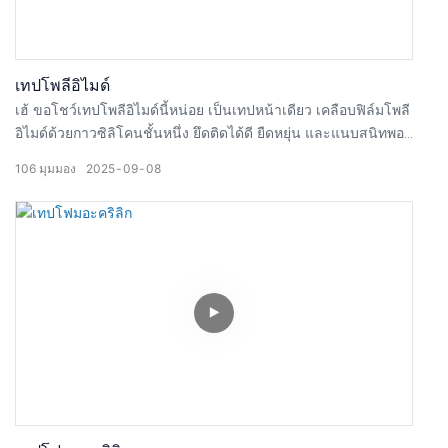
เทปโพลีอิไมด์
เฮ้ ขอโชว์เทปโพลีอิไมด์นี้หน่อย เป็นเทปหน้าเดียว เคลือบฟิล์มโพลี
อิไมด์ด้วยกาวซิลิโคนชั้นหนึ่ง ยึดติดได้ดี ยืดหยุ่น และแนบสนิทพอดี
ทนความร้อน เป็นฉนวน และแม้แต่ทนไฟ เทปนี้มีความต้านทาน
106
มุมมอง
2025
09
08
แรงดึงสูงมาก มาทดสอบกันสั้นๆ ว่าเมื่อเปลวไฟด้านนอกมีอุณหภูมิ
สูงกว่า 300°C ลองทดสอบดูว่าเทปนี้สามารถปกป้องโต๊ะของเราได้
หรือไม่ แม้หลังจากผ่านความร้อนสูง ก็สามารถลอกออกได้ง่าย ไม่
ทำให้เทปหรือพื้นผิวโต๊ะเสียหายเลย และไม่ทิ้งคราบเหนียวไว้บน
โต๊ะ เหมาะอย่างยิ่งสำหรับการปิดบังอุณหภูมิสูงของ SMT, การ
ป้องกัน PCB, การยึดแบตเตอรี่และฉนวน ใช้งานได้กับเตาอบ
อุณหภูมิสูง, ฉนวนสายเคเบิลอากาศยาน, โมดูลแบตเตอรี่ไฟฟ้า
และฉนวนภายในโทรศัพท์ ลองใช้ดูสิถ้าสนใจ!