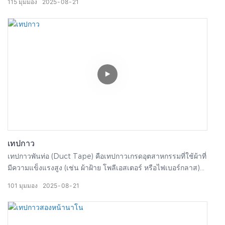
115
มุมมอง
2025
08
21
เหนียวของกาวสมดุลอย่างสมบูรณ์แบบ เพียงลอกออก คุณจะสังเกต
เห็นเนื้อสัมผัสที่ชัดเจนด้วยกาวที่กระจายตัวอย่างสม่ำเสมอ มั่นใจได้
ถึงการยึดเกาะที่แน่นหนาโดยไม่เหนียวเหนอะหนะจนเกินไป ซึ่ง
อาจทำให้พื้นผิวเสียหายได้เมื่อลอกออก ฉีกด้วยมือได้อย่างง่ายดาย
โดยไม่ต้องใช้เครื่องมือใดๆ สะดวกต่อการใช้งานอย่างยิ่งและเพิ่ม
ประสิทธิภาพการทำงาน เหมาะสำหรับการแยกสีพ่นรถยนต์ การ
ทาสีผนัง การบรรจุภัณฑ์ และการตกแต่ง นอกจากนี้ยังเหมาะ
สำหรับการซ่อมแซมอุปกรณ์อิเล็กทรอนิกส์ชั่วคราว การติดฉลาก
สินค้า การปกป้องสีในกราฟฟิตีสร้างสรรค์ การทาสีปิดบังสี และ
งานฝีมือ DIY ลองใช้และสัมผัสประสบการณ์การทำงานที่มี
ประสิทธิภาพและสะอาด!
เทปกาว
เทปกาวพันท่อ (Duct Tape) คือเทปกาวเกรดอุตสาหกรรมที่ใช้ผ้าที่
มีความแข็งแรงสูง (เช่น ผ้าฝ้าย โพลีเอสเตอร์ หรือไฟเบอร์กลาส)
เป็นวัสดุพื้นฐาน เคลือบด้านหนึ่งด้วยกาวยางหรือกาวร้อน
101
มุมมอง
2025
08
21
โครงสร้างแบบทอที่เป็นเอกลักษณ์ให้ความแข็งแรง ทนทานต่อการ
เสียดสี และความยืดหยุ่นที่ยอดเยี่ยม ขณะเดียวกันกาวยังช่วยให้ติด
แน่นทันทีและยึดติดได้อย่างมั่นคง แม้บนพื้นผิวที่ขรุขระหรือพื้นผิวที่