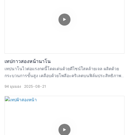
มีการปนเปื้อนเล็กน้อย เทปนี้ใช้กันอย่างแพร่หลายในงานบรรจุ
ภัณฑ์สำหรับงานหนัก การมัดรวม การซ่อมแซม และการยึดติดที่
ต้องการความแข็งแรงสูง
เทปกาวสองหน้านาโน
เทปนาโนไวต่อแรงกดนี้โดดเด่นด้วยดีไซน์ใสคล้ายเจล ผลิตด้วย
กระบวนการขั้นสูง เคลือบด้วยโพลีอะคริเลตบนฟิล์มประสิทธิภาพ
สูง ให้การยึดเกาะที่เหนือกว่าและความทนทานยาวนาน เหมาะ
94
มุมมอง
2025
08
21
สำหรับการติดตั้ง ซ่อมแซม หรือติดกาวในบ้าน สำนักงาน และ
โรงงาน ตัดง่าย ใช้ซ้ำได้ และไม่ทิ้งคราบ ใช้งานได้กับกระจก
พลาสติก โลหะ และอื่นๆ อีกมากมาย เหมาะสำหรับงาน DIY งาน
ตกแต่ง และงานซ่อมแซมประจำวัน เทปกาวนาโนคู่ใจของคุณ