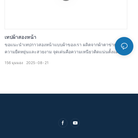
เทปผ้าสองหน้า
ขอแนะนำเทปกาวสองหน้าแบบผ้าของเรา ผลิตจากผ้าตาข่าย มี
ความยืดหยุ่นและสวยงาม จุดเด่นคือความเหนียวติดแน่นตั้งแต่แรก
เริ่ม แถมยังใช้งานง่าย ฉีกด้วยมือได้ ไม่ยุ่งยาก ยึดติดแน่น เหมาะ
156
มุมมอง
2025
08
21
สำหรับพรม ภายในรถยนต์ ฝ้าเพดาน เครื่องใช้ไฟฟ้า และของ
ตกแต่งในชีวิตประจำวัน ใช้งานได้หลากหลาย! ลองใช้ดูสิ ตอบ
โจทย์ทุกความต้องการด้านการติดของคุณ