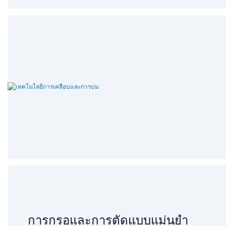
การกรอและการตัดแบบแม่นยำ