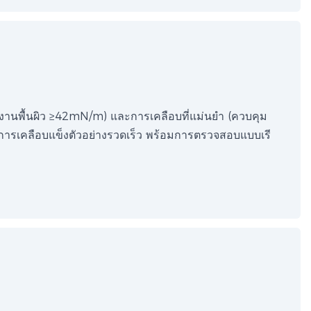
งานพื้นผิว ≥42mN/m) และการเคลือบที่แม่นยำ (ควบคุม
การเคลือบแข็งตัวอย่างรวดเร็ว พร้อมการตรวจสอบแบบเรี