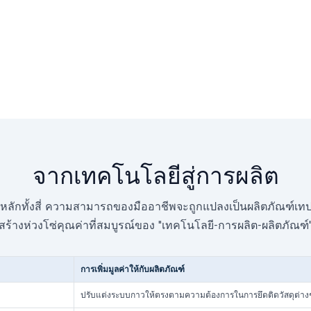
ผลิตภัณฑ์ที่หลากหล
ูตรที่กำหนดเอง
โซลูชันที่หลากห
จากเทคโนโลยีสู่การผลิต
ักทั้งสี่ ความสามารถของมืออาชีพจะถูกแปลงเป็นผลิตภัณฑ์เ
สร้างห่วงโซ่คุณค่าที่สมบูรณ์ของ "เทคโนโลยี-การผลิต-ผลิตภัณฑ์
การเพิ่มมูลค่าให้กับผลิตภัณฑ์
ปรับแต่งระบบกาวให้ตรงตามความต้องการในการยึดติดวัสดุต่าง