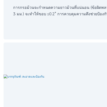
การกรอม้วนจะกำหนดความยาวม้วนที่แน่นอน (ข้อผิดพลาด
3 มม.) จะทำให้ขอบ ≤0.2° การควบคุมความตึงช่วยป้องก