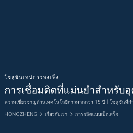
โซลูชันเทปกาวหงเจิ้ง
การเชื่อมติดที่แม่นยำสำหรับ
ความเชี่ยวชาญด้านเทคโนโลยีกาวมากกว่า 15 ปี | โซลูชันที่
HONGZHENG
เกี่ยวกับเรา
การผลิตแบบเบ็ดเสร็จ