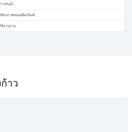
การกันน้ำ
สถียรภาพของผลิตภัณฑ์
ช้งานง่าย
ก้าว