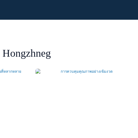
ี่ Hongzhneg