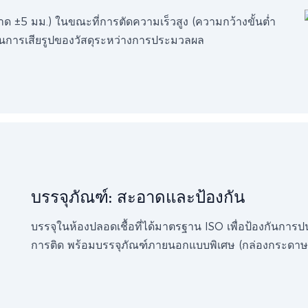
 ±5 มม.) ในขณะที่การตัดความเร็วสูง (ความกว้างขั้นต่ำ
ันการเสียรูปของวัสดุระหว่างการประมวลผล
บรรจุภัณฑ์: สะอาดและป้องกัน
บรรจุในห้องปลอดเชื้อที่ได้มาตรฐาน ISO เพื่อป้องกันการป
การติด พร้อมบรรจุภัณฑ์ภายนอกแบบพิเศษ (กล่องกระดาษแข