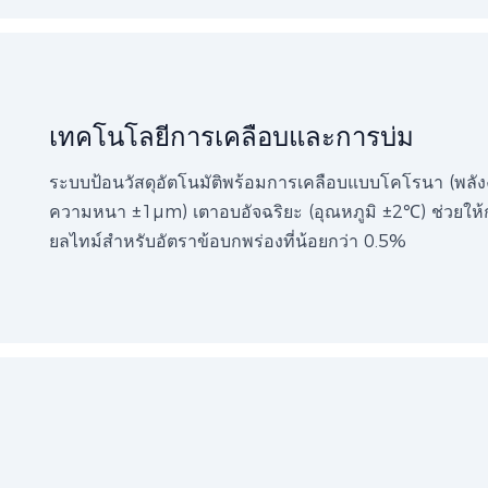
เทคโนโลยีการเคลือบและการบ่ม
ระบบป้อนวัสดุอัตโนมัติพร้อมการเคลือบแบบโคโรนา (พลัง
ความหนา ±1μm) เตาอบอัจฉริยะ (อุณหภูมิ ±2℃) ช่วยให้
ยลไทม์สำหรับอัตราข้อบกพร่องที่น้อยกว่า 0.5%