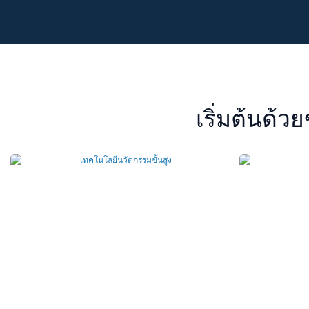
เริ่มต้นด้ว