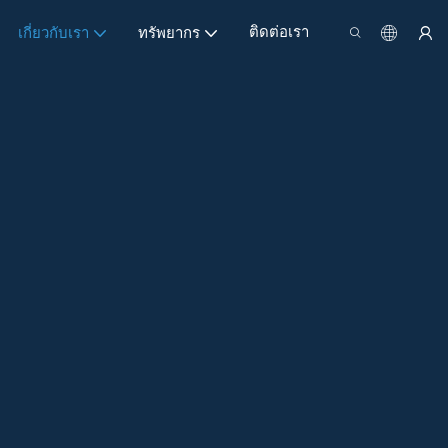
ติดต่อเรา
เกี่ยวกับเรา
ทรัพยากร