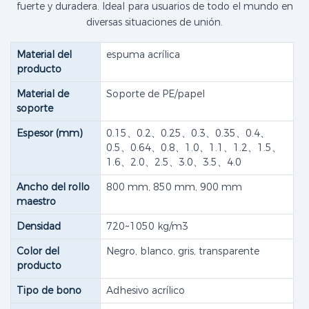
fuerte y duradera. Ideal para usuarios de todo el mundo en
diversas situaciones de unión.
Material del
espuma acrílica
producto
Material de
Soporte de PE/papel
soporte
Espesor (mm)
0.15、0.2、0.25、0.3、0.35、0.4、
0.5、0.64、0.8、1.0、1.1、1.2、1.5、
1.6、2.0、2.5、3.0、3.5、4.0
Ancho del rollo
800 mm, 850 mm, 900 mm
maestro
Densidad
720~1050 kg/m3
Color del
Negro, blanco, gris, transparente
producto
Tipo de bono
Adhesivo acrílico