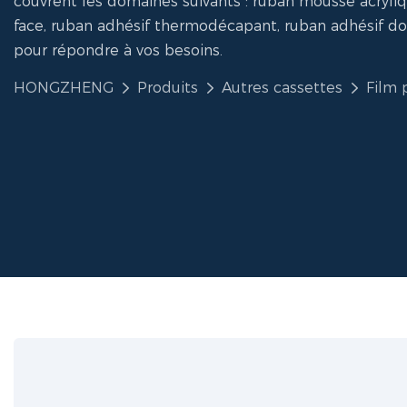
couvrent les domaines suivants : ruban mousse acryli
face, ruban adhésif thermodécapant, ruban adhésif do
pour répondre à vos besoins.
HONGZHENG
Produits
Autres cassettes
Film 