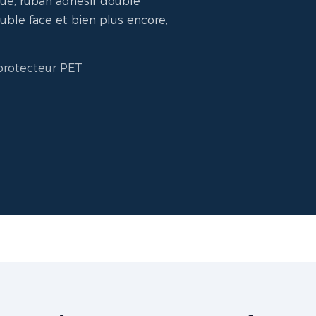
que, ruban adhésif double
uble face et bien plus encore,
protecteur PET