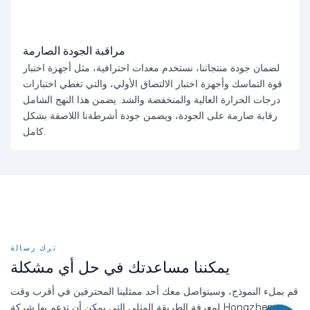
مراقبة الجودة الصارمة
لضمان جودة منتجاتنا، نستخدم معدات احترافية، مثل أجهزة اختبار
قوة التماسك وأجهزة اختبار الالتصاق الأولي، والتي تغطي اختبارات
درجات الحرارة العالية والمنخفضة والشد. يضمن هذا النهج الشامل
رقابة صارمة على الجودة، ويضمن جودة أشرطةنا اللاصقة بشكل
كامل.
ترك رسالة
يمكننا مساعدتك في حل أي مشكلة
قم بملء النموذج، وسيتواصل معك أحد ممثلينا المحترفين في أقرب وقت
لمعرفة الطريقة المثلى التي يمكن أن تدعم بها شركة Hongzheng