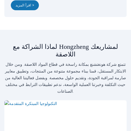
اقرأ المزيد >
لماذا الشراكة مع Hongzheng لمشاريعك
اللاصقة
تتمتع شركة هونغتشنغ بمكانة راسخة في قطاع المواد اللاصقة. ومن خلال
الابتكار المستقل، قمنا ببناء مجموعة متنوعة من المنتجات، وتطبيق معايير
صارمة لمراقبة الجودة، وتقديم حلول مخصصة. وبفضل فعاليتنا العالية من
حيث التكلفة وخبرتنا العملية الواسعة، ندعم تطبيقات الترابط في مختلف
الصناعات.