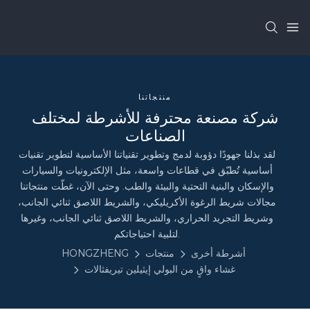
منتجاتنا
شركة مصنعة محترفة للأشرطة لمختلف
الصناعات
لقد بذلنا جهودًا دؤوبة لدمج وتطوير تقنياتنا الأساسية لتطوير تقنيات
أساسية تُطبّق في قطاعات واسعة، مثل الإلكترونيات والسيارات
والإسكان والبنية التحتية والبيئة والطب. وحتى الآن، غطّت منتجاتنا
مجالات شريط الرغوة الأكريليكي، والشريط اللاصق ثنائي الجانب،
وشريط التجريد الحراري، والشريط اللاصق ثنائي الجانب، وغيرها
لتلبية احتياجاتكم.
أشرطة أخرى
منتجات
HONGZHENG
غشاء واقٍ من البولي إيثيلين تيريفثالات