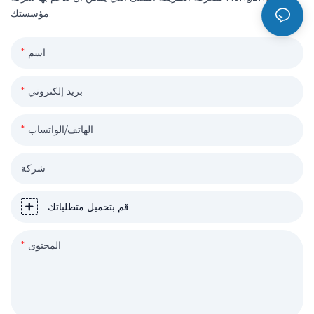
مؤسستك.
اسم
بريد إلكتروني
الهاتف/الواتساب
شركة
قم بتحميل متطلباتك
المحتوى