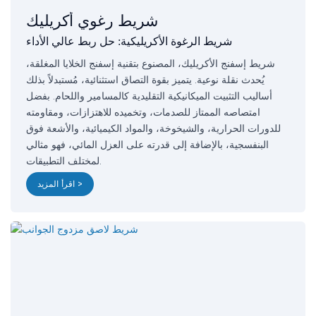
شريط رغوي أكريليك
شريط الرغوة الأكريليكية: حل ربط عالي الأداء
شريط إسفنج الأكريليك، المصنوع بتقنية إسفنج الخلايا المغلقة،
يُحدث نقلة نوعية. يتميز بقوة التصاق استثنائية، مُستبدلاً بذلك
أساليب التثبيت الميكانيكية التقليدية كالمسامير واللحام. بفضل
امتصاصه الممتاز للصدمات، وتخميده للاهتزازات، ومقاومته
للدورات الحرارية، والشيخوخة، والمواد الكيميائية، والأشعة فوق
البنفسجية، بالإضافة إلى قدرته على العزل المائي، فهو مثالي
لمختلف التطبيقات.
اقرأ المزيد >