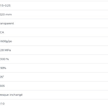
.15~0.25
520 mm
ransparent
CA
1600g/po
 28 MPa
 300 %
 90%
05°
60S
resque inchangé
110