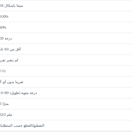
≥28 ميجا باسكال
300%
90%
105 درجة
أقل من 60 ثانية
لم يتغير تقريب
110
تقريبا بدون أي أث
-40~80 درجة مئوية (طويل)
15 مترًا
1520 ملم
التقطيع/القطع حسب المتطلبا