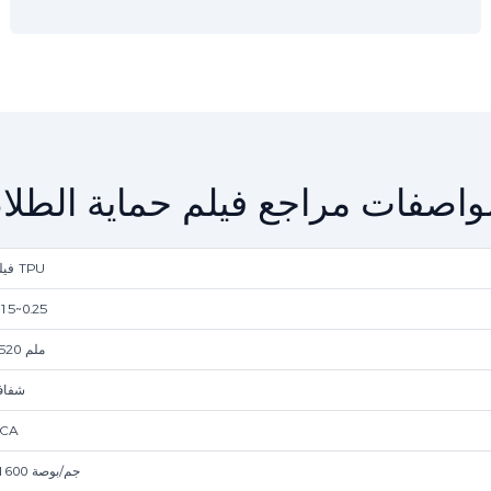
واصفات مراجع فيلم حماية الطلاء
فيلم TPU
.15~0.25
1520 ملم
شفا
CA
≥1600 جم/بوصة