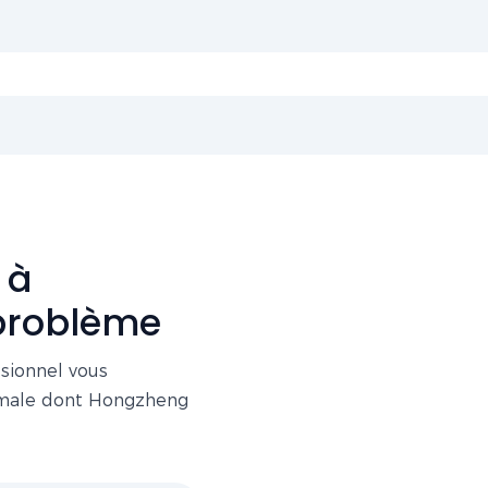
 à
 problème
ssionnel vous
imale dont Hongzheng