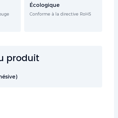
r
Écologique
rouge
Conforme à la directive RoHS
u produit
hésive)