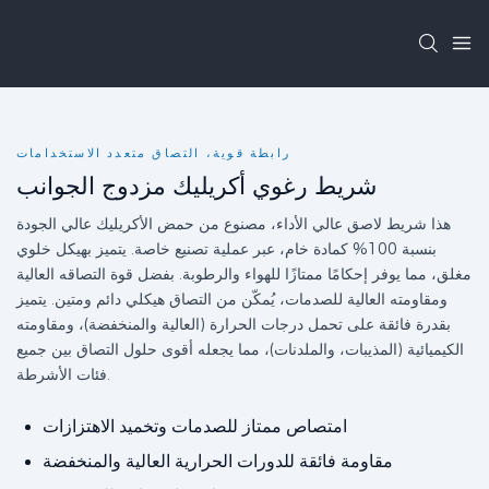
رابطة قوية، التصاق متعدد الاستخدامات
شريط رغوي أكريليك مزدوج الجوانب
هذا شريط لاصق عالي الأداء، مصنوع من حمض الأكريليك عالي الجودة
بنسبة 100% كمادة خام، عبر عملية تصنيع خاصة. يتميز بهيكل خلوي
مغلق، مما يوفر إحكامًا ممتازًا للهواء والرطوبة. بفضل قوة التصاقه العالية
ومقاومته العالية للصدمات، يُمكّن من التصاق هيكلي دائم ومتين. يتميز
بقدرة فائقة على تحمل درجات الحرارة (العالية والمنخفضة)، ومقاومته
الكيميائية (المذيبات، والملدنات)، مما يجعله أقوى حلول التصاق بين جميع
فئات الأشرطة.
امتصاص ممتاز للصدمات وتخميد الاهتزازات
مقاومة فائقة للدورات الحرارية العالية والمنخفضة