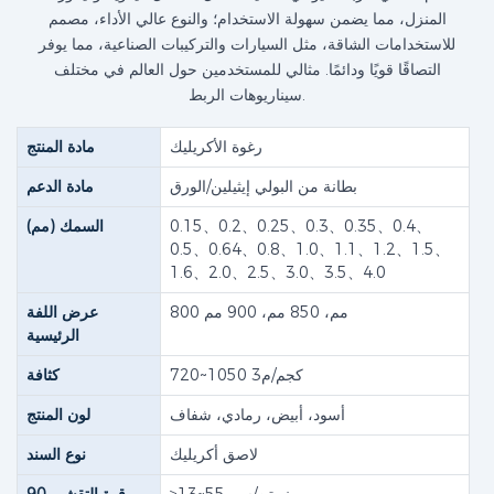
المنزل، مما يضمن سهولة الاستخدام؛ والنوع عالي الأداء، مصمم
للاستخدامات الشاقة، مثل السيارات والتركيبات الصناعية، مما يوفر
التصاقًا قويًا ودائمًا. مثالي للمستخدمين حول العالم في مختلف
سيناريوهات الربط.
رغوة الأكريليك
مادة المنتج
بطانة من البولي إيثيلين/الورق
مادة الدعم
0.15、0.2、0.25、0.3、0.35、0.4、
السمك (مم)
0.5、0.64、0.8、1.0、1.1、1.2、1.5、
1.6、2.0、2.5、3.0、3.5、4.0
800 مم، 850 مم، 900 مم
عرض اللفة
الرئيسية
720~1050 كجم/م3
كثافة
أسود، أبيض، رمادي، شفاف
لون المنتج
لاصق أكريليك
نوع السند