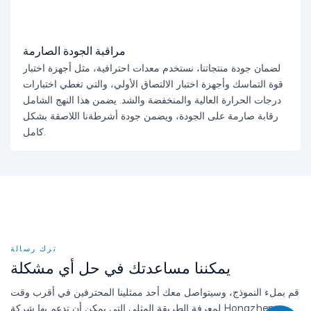
مراقبة الجودة الصارمة
لضمان جودة منتجاتنا، نستخدم معدات احترافية، مثل أجهزة اختبار
قوة التماسك وأجهزة اختبار الالتصاق الأولي، والتي تغطي اختبارات
درجات الحرارة العالية والمنخفضة والشد. يضمن هذا النهج الشامل
رقابة صارمة على الجودة، ويضمن جودة أشرطةنا اللاصقة بشكل
كامل.
ترك رسالة
يمكننا مساعدتك في حل أي مشكلة
قم بملء النموذج، وسيتواصل معك أحد ممثلينا المحترفين في أقرب وقت
لمعرفة الطريقة المثلى التي يمكن أن تدعم بها شركة Hongzheng