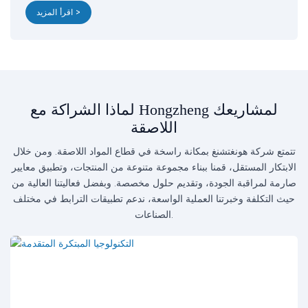
اقرأ المزيد >
لماذا الشراكة مع Hongzheng لمشاريعك
اللاصقة
تتمتع شركة هونغتشنغ بمكانة راسخة في قطاع المواد اللاصقة. ومن خلال
الابتكار المستقل، قمنا ببناء مجموعة متنوعة من المنتجات، وتطبيق معايير
صارمة لمراقبة الجودة، وتقديم حلول مخصصة. وبفضل فعاليتنا العالية من
حيث التكلفة وخبرتنا العملية الواسعة، ندعم تطبيقات الترابط في مختلف
الصناعات.