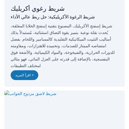
شريط رغوي أكريليك
شريط الرغوة الأكريليكية: حل ربط عالي الأداء
شريط إسفنج الأكريليك، المصنوع بتقنية إسفنج الخلايا المغلقة،
يُحدث نقلة نوعية. يتميز بقوة التصاق استثنائية، مُستبدلاً بذلك
أساليب التثبيت الميكانيكية التقليدية كالمسامير واللحام. بفضل
امتصاصه الممتاز للصدمات، وتخميده للاهتزازات، ومقاومته
للدورات الحرارية، والشيخوخة، والمواد الكيميائية، والأشعة فوق
البنفسجية، بالإضافة إلى قدرته على العزل المائي، فهو مثالي
لمختلف التطبيقات.
اقرأ المزيد >