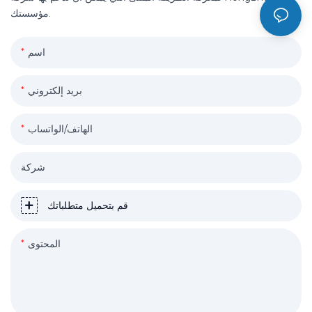
مؤسستك.
اسم
بريد إلكتروني
الهاتف/الواتساب
شركة
قم بتحميل متطلباتك
المحتوى