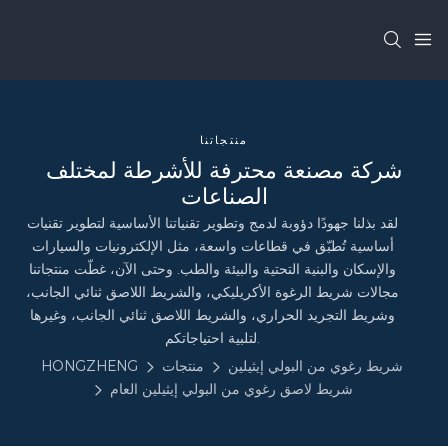
منتجاتنا
شركة مصنعة محترفة للأشرطة لمختلف
الصناعات
لقد بذلنا جهودًا دؤوبة لدمج وتطوير تقنياتنا الأساسية لتطوير تقنيات
أساسية تُطبّق في قطاعات واسعة، مثل الإلكترونيات والسيارات
والإسكان والبنية التحتية والبيئة والطب. وحتى الآن، غطّت منتجاتنا
مجالات شريط الرغوة الأكريليكي، والشريط اللاصق ثنائي الجانب،
وشريط التجريد الحراري، والشريط اللاصق ثنائي الجانب، وغيرها
لتلبية احتياجاتكم.
شريط رغوي من البولي إيثيلين
منتجات
HONGZHENG
شريط لاصق رغوي من البولي إيثيلين العام