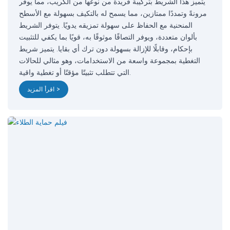
يتميز هذا الشريط بتركيبة فريدة من نوعها من الكريب، مما يوفر
مرونةً وتمددًا ممتازين، مما يسمح له بالتكيف بسهولة مع الأسطح
المنحنية مع الحفاظ على سهولة تمزيقه يدويًا. يتوفر الشريط
بألوان متعددة، ويوفر التصاقًا موثوقًا به، قويًا بما يكفي للتثبيت
بإحكام، وقابلًا للإزالة بسهولة دون ترك أي بقايا. يتميز شريط
التغطية بمجموعة واسعة من الاستخدامات، وهو مثالي للحالات
التي تتطلب تثبيتًا مؤقتًا أو تغطية واقية.
اقرأ المزيد >