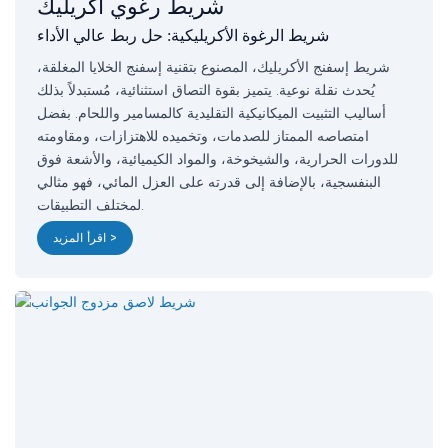
شريط رغوي أكريليك
شريط الرغوة الأكريليكية: حل ربط عالي الأداء
شريط إسفنج الأكريليك، المصنوع بتقنية إسفنج الخلايا المغلقة،
يُحدث نقلة نوعية. يتميز بقوة التصاق استثنائية، مُستبدلاً بذلك
أساليب التثبيت الميكانيكية التقليدية كالمسامير واللحام. بفضل
امتصاصه الممتاز للصدمات، وتخميده للاهتزازات، ومقاومته
للدورات الحرارية، والشيخوخة، والمواد الكيميائية، والأشعة فوق
البنفسجية، بالإضافة إلى قدرته على العزل المائي، فهو مثالي
لمختلف التطبيقات.
اقرأ المزيد >