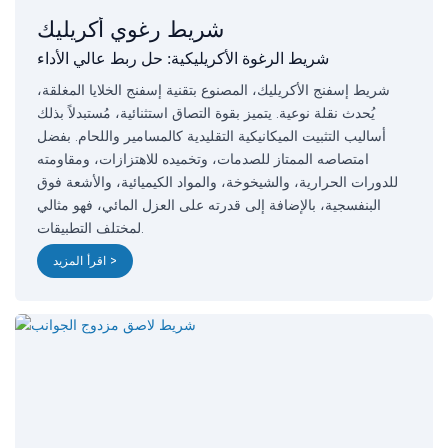
شريط رغوي أكريليك
شريط الرغوة الأكريليكية: حل ربط عالي الأداء
شريط إسفنج الأكريليك، المصنوع بتقنية إسفنج الخلايا المغلقة،
يُحدث نقلة نوعية. يتميز بقوة التصاق استثنائية، مُستبدلاً بذلك
أساليب التثبيت الميكانيكية التقليدية كالمسامير واللحام. بفضل
امتصاصه الممتاز للصدمات، وتخميده للاهتزازات، ومقاومته
للدورات الحرارية، والشيخوخة، والمواد الكيميائية، والأشعة فوق
البنفسجية، بالإضافة إلى قدرته على العزل المائي، فهو مثالي
لمختلف التطبيقات.
اقرأ المزيد >