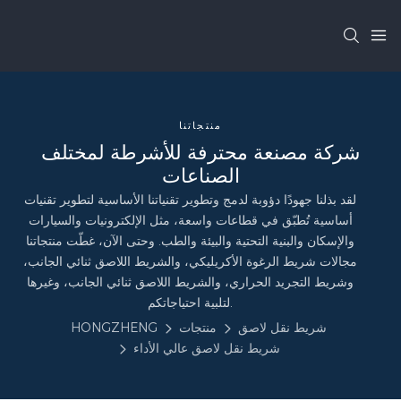
منتجاتنا
شركة مصنعة محترفة للأشرطة لمختلف
الصناعات
لقد بذلنا جهودًا دؤوبة لدمج وتطوير تقنياتنا الأساسية لتطوير تقنيات
أساسية تُطبّق في قطاعات واسعة، مثل الإلكترونيات والسيارات
والإسكان والبنية التحتية والبيئة والطب. وحتى الآن، غطّت منتجاتنا
مجالات شريط الرغوة الأكريليكي، والشريط اللاصق ثنائي الجانب،
وشريط التجريد الحراري، والشريط اللاصق ثنائي الجانب، وغيرها
لتلبية احتياجاتكم.
شريط نقل لاصق
منتجات
HONGZHENG
شريط نقل لاصق عالي الأداء