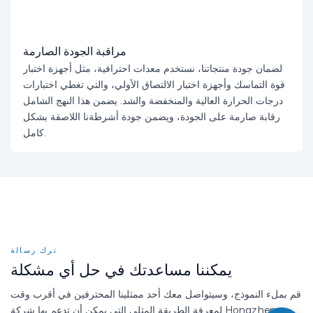
مراقبة الجودة الصارمة
لضمان جودة منتجاتنا، نستخدم معدات احترافية، مثل أجهزة اختبار
قوة التماسك وأجهزة اختبار الالتصاق الأولي، والتي تغطي اختبارات
درجات الحرارة العالية والمنخفضة والشد. يضمن هذا النهج الشامل
رقابة صارمة على الجودة، ويضمن جودة أشرطةنا اللاصقة بشكل
كامل.
ترك رسالة
يمكننا مساعدتك في حل أي مشكلة
قم بملء النموذج، وسيتواصل معك أحد ممثلينا المحترفين في أقرب وقت
لمعرفة الطريقة المثلى التي يمكن أن تدعم بها شركة Hongzheng