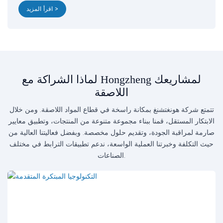
اقرأ المزيد >
لماذا الشراكة مع Hongzheng لمشاريعك
اللاصقة
تتمتع شركة هونغتشنغ بمكانة راسخة في قطاع المواد اللاصقة. ومن خلال
الابتكار المستقل، قمنا ببناء مجموعة متنوعة من المنتجات، وتطبيق معايير
صارمة لمراقبة الجودة، وتقديم حلول مخصصة. وبفضل فعاليتنا العالية من
حيث التكلفة وخبرتنا العملية الواسعة، ندعم تطبيقات الترابط في مختلف
الصناعات.