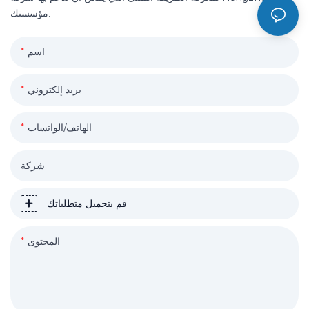
مؤسستك.
اسم
بريد إلكتروني
الهاتف/الواتساب
شركة
قم بتحميل متطلباتك
المحتوى