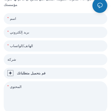
مؤسستك.
اسم
بريد إلكتروني
الهاتف/الواتساب
شركة
قم بتحميل متطلباتك
المحتوى