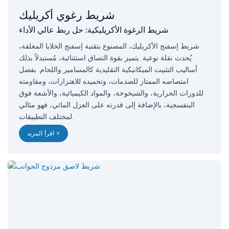
شريط رغوي أكريليك
شريط الرغوة الأكريليكية: حل ربط عالي الأداء
شريط إسفنج الأكريليك، المصنوع بتقنية إسفنج الخلايا المغلقة،
يُحدث نقلة نوعية. يتميز بقوة التصاق استثنائية، مُستبدلاً بذلك
أساليب التثبيت الميكانيكية التقليدية كالمسامير واللحام. بفضل
امتصاصه الممتاز للصدمات، وتخميده للاهتزازات، ومقاومته
للدورات الحرارية، والشيخوخة، والمواد الكيميائية، والأشعة فوق
البنفسجية، بالإضافة إلى قدرته على العزل المائي، فهو مثالي
لمختلف التطبيقات.
اقرأ المزيد >