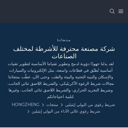
منتجاتنا
شركة مصنعة محترفة للأشرطة لمختلف
الصناعات
لقد بذلنا جهودًا دؤوبة لدمج وتطوير تقنياتنا الأساسية لتطوير تقنيات
أساسية تُطبّق في قطاعات واسعة، مثل الإلكترونيات والسيارات
والإسكان والبنية التحتية والبيئة والطب. وحتى الآن، غطّت منتجاتنا
مجالات شريط الرغوة الأكريليكي، والشريط اللاصق ثنائي الجانب،
وشريط التجريد الحراري، والشريط اللاصق ثنائي الجانب، وغيرها
لتلبية احتياجاتكم.
شريط رغوي من البولي إيثيلين
منتجات
HONGZHENG
شريط رغوي عالي الأداء من البولي إيثيلين