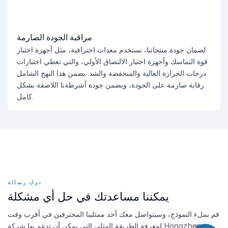
مراقبة الجودة الصارمة
لضمان جودة منتجاتنا، نستخدم معدات احترافية، مثل أجهزة اختبار
قوة التماسك وأجهزة اختبار الالتصاق الأولي، والتي تغطي اختبارات
درجات الحرارة العالية والمنخفضة والشد. يضمن هذا النهج الشامل
رقابة صارمة على الجودة، ويضمن جودة أشرطةنا اللاصقة بشكل
كامل.
ترك رسالة
يمكننا مساعدتك في حل أي مشكلة
قم بملء النموذج، وسيتواصل معك أحد ممثلينا المحترفين في أقرب وقت
لمعرفة الطريقة المثلى التي يمكن أن تدعم بها شركة Hongzheng