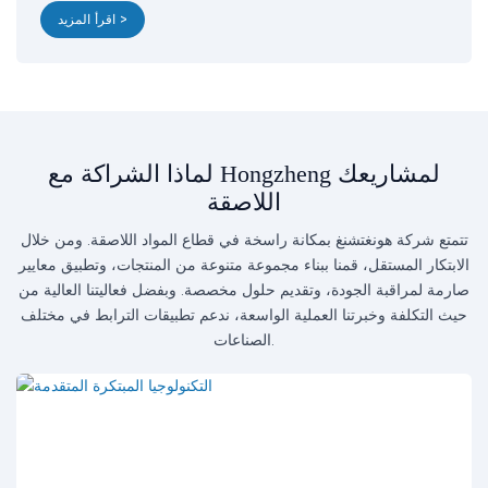
اقرأ المزيد >
لماذا الشراكة مع Hongzheng لمشاريعك
اللاصقة
تتمتع شركة هونغتشنغ بمكانة راسخة في قطاع المواد اللاصقة. ومن خلال
الابتكار المستقل، قمنا ببناء مجموعة متنوعة من المنتجات، وتطبيق معايير
صارمة لمراقبة الجودة، وتقديم حلول مخصصة. وبفضل فعاليتنا العالية من
حيث التكلفة وخبرتنا العملية الواسعة، ندعم تطبيقات الترابط في مختلف
الصناعات.