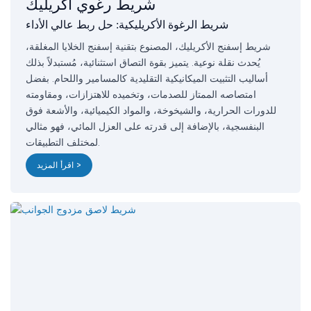
شريط رغوي أكريليك
شريط الرغوة الأكريليكية: حل ربط عالي الأداء
شريط إسفنج الأكريليك، المصنوع بتقنية إسفنج الخلايا المغلقة،
يُحدث نقلة نوعية. يتميز بقوة التصاق استثنائية، مُستبدلاً بذلك
أساليب التثبيت الميكانيكية التقليدية كالمسامير واللحام. بفضل
امتصاصه الممتاز للصدمات، وتخميده للاهتزازات، ومقاومته
للدورات الحرارية، والشيخوخة، والمواد الكيميائية، والأشعة فوق
البنفسجية، بالإضافة إلى قدرته على العزل المائي، فهو مثالي
لمختلف التطبيقات.
اقرأ المزيد >