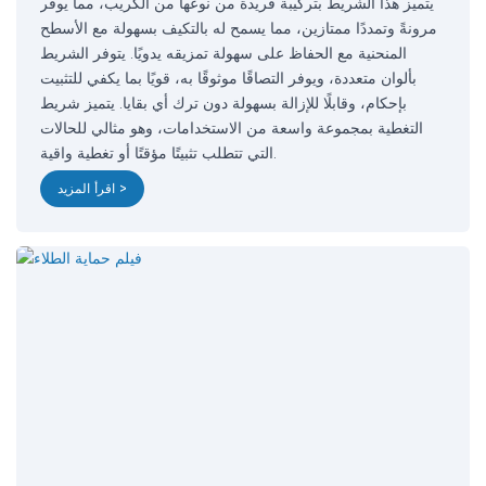
يتميز هذا الشريط بتركيبة فريدة من نوعها من الكريب، مما يوفر
مرونةً وتمددًا ممتازين، مما يسمح له بالتكيف بسهولة مع الأسطح
المنحنية مع الحفاظ على سهولة تمزيقه يدويًا. يتوفر الشريط
بألوان متعددة، ويوفر التصاقًا موثوقًا به، قويًا بما يكفي للتثبيت
بإحكام، وقابلًا للإزالة بسهولة دون ترك أي بقايا. يتميز شريط
التغطية بمجموعة واسعة من الاستخدامات، وهو مثالي للحالات
التي تتطلب تثبيتًا مؤقتًا أو تغطية واقية.
اقرأ المزيد >