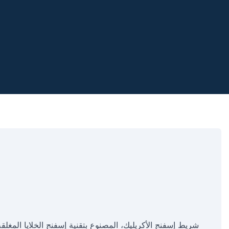
شريط إسفنج الأكريليك، المصنوع بتقنية إسفنج الخلايا المغلقة، 