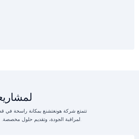
لماذا الشراكة مع g
تتمتع شركة هونغتشنغ بمكانة راسخة في قطاع
لمراقبة الجودة، وتقديم حلول مخصصة. وبفضل فعاليتنا العالية من حيث التكلفة وخبرتنا العملية الواسعة، ندعم تطبيقات الترابط في مختلف الصناعات.