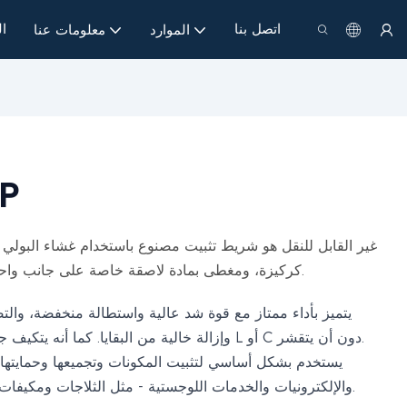
اتصل بنا
ا
الموارد
معلومات عنا
شر
المحور عالي الأداء (MOPP) كركيزة، ومغطى بمادة لاصقة خاصة على جانب واحد.
وإزالة خالية من البقايا. كما أنه يتكيف جيدًا مع الزوايا على شكل حرف L أو C دون أن يتقشر.
والإلكترونيات والخدمات اللوجستية - مثل الثلاجات ومكيفات الهواء والطابعات وما إلى ذلك.