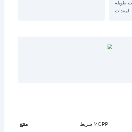
ت طويلة
شريط MOPP
منتج