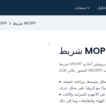
لحلول
منتجات
شريط MOPP
شريط تثب
يط MOPP
شريط MOPP غير القابل للنقل هو شريط تثبيت مصنوع باستخدام غشاء البولي بروبيلين أحادي
● يتميز بأداء ممتاز مع قوة شد عالية واستطالة منخفضة، والتصاق متوسط، ورائحة خفيفة،
● يستخدم بشكل أساسي لتثبيت المكونات وتجميعها وحمايتها في الأجهزة المنزلية والأثاث