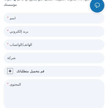
مؤسستك.
اسم
بريد إلكتروني
الهاتف/الواتساب
شركة
قم بتحميل متطلباتك
المحتوى