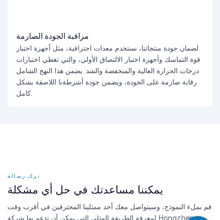
مراقبة الجودة الصارمة
لضمان جودة منتجاتنا، نستخدم معدات احترافية، مثل أجهزة اختبار
قوة التماسك وأجهزة اختبار الالتصاق الأولي، والتي تغطي اختبارات
درجات الحرارة العالية والمنخفضة والشد. يضمن هذا النهج الشامل
رقابة صارمة على الجودة، ويضمن جودة أشرطةنا اللاصقة بشكل
كامل.
ترك رسالة
يمكننا مساعدتك في حل أي مشكلة
قم بملء النموذج، وسيتواصل معك أحد ممثلينا المحترفين في أقرب وقت
لمعرفة الطريقة المثلى التي يمكن أن تدعم بها شركة Hongzheng