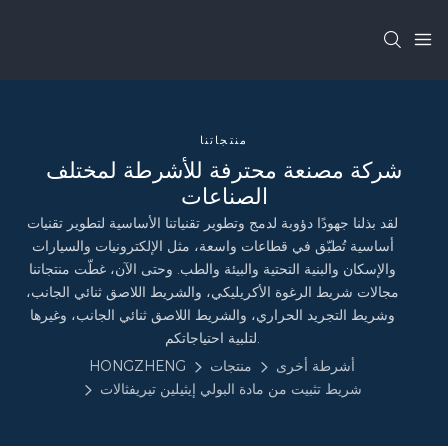
منتجاتنا
شركة مصنعة محترفة للأشرطة لمختلف
الصناعات
لقد بذلنا جهودًا دؤوبة لدمج وتطوير تقنياتنا الأساسية لتطوير تقنيات
أساسية تُطبّق في قطاعات واسعة، مثل الإلكترونيات والسيارات
والإسكان والبنية التحتية والبيئة والطب. وحتى الآن، غطّت منتجاتنا
مجالات شريط الرغوة الأكريليكي، والشريط اللاصق ثنائي الجانب،
وشريط التجريد الحراري، والشريط اللاصق ثنائي الجانب، وغيرها
لتلبية احتياجاتكم.
أشرطة أخرى
منتجات
HONGZHENG
شريط تثبيت من مادة البولي إيثيلين تيريفثالات