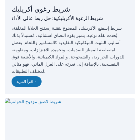
شريط رغوي أكريليك
شريط الرغوة الأكريليكية: حل ربط عالي الأداء
شريط إسفنج الأكريليك، المصنوع بتقنية إسفنج الخلايا المغلقة،
يُحدث نقلة نوعية. يتميز بقوة التصاق استثنائية، مُستبدلاً بذلك
أساليب التثبيت الميكانيكية التقليدية كالمسامير واللحام. بفضل
امتصاصه الممتاز للصدمات، وتخميده للاهتزازات، ومقاومته
للدورات الحرارية، والشيخوخة، والمواد الكيميائية، والأشعة فوق
البنفسجية، بالإضافة إلى قدرته على العزل المائي، فهو مثالي
لمختلف التطبيقات.
اقرأ المزيد >