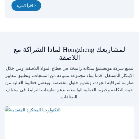
اقرأ المزيد >
لماذا الشراكة مع Hongzheng لمشاريعك
اللاصقة
تتمتع شركة هونغتشنغ بمكانة راسخة في قطاع المواد اللاصقة. ومن خلال
الابتكار المستقل، قمنا ببناء مجموعة متنوعة من المنتجات، وتطبيق معايير
صارمة لمراقبة الجودة، وتقديم حلول مخصصة. وبفضل فعاليتنا العالية من
حيث التكلفة وخبرتنا العملية الواسعة، ندعم تطبيقات الترابط في مختلف
الصناعات.