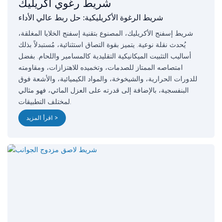
شريط رغوي أكريليك
شريط الرغوة الأكريليكية: حل ربط عالي الأداء
شريط إسفنج الأكريليك، المصنوع بتقنية إسفنج الخلايا المغلقة،
يُحدث نقلة نوعية. يتميز بقوة التصاق استثنائية، مُستبدلاً بذلك
أساليب التثبيت الميكانيكية التقليدية كالمسامير واللحام. بفضل
امتصاصه الممتاز للصدمات، وتخميده للاهتزازات، ومقاومته
للدورات الحرارية، والشيخوخة، والمواد الكيميائية، والأشعة فوق
البنفسجية، بالإضافة إلى قدرته على العزل المائي، فهو مثالي
لمختلف التطبيقات.
اقرأ المزيد >