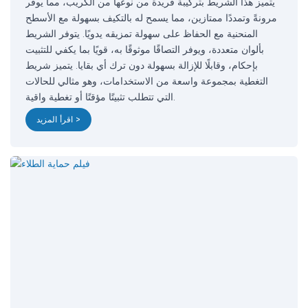
يتميز هذا الشريط بتركيبة فريدة من نوعها من الكريب، مما يوفر
مرونةً وتمددًا ممتازين، مما يسمح له بالتكيف بسهولة مع الأسطح
المنحنية مع الحفاظ على سهولة تمزيقه يدويًا. يتوفر الشريط
بألوان متعددة، ويوفر التصاقًا موثوقًا به، قويًا بما يكفي للتثبيت
بإحكام، وقابلًا للإزالة بسهولة دون ترك أي بقايا. يتميز شريط
التغطية بمجموعة واسعة من الاستخدامات، وهو مثالي للحالات
التي تتطلب تثبيتًا مؤقتًا أو تغطية واقية.
اقرأ المزيد >