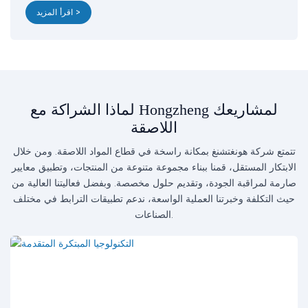
اقرأ المزيد >
لماذا الشراكة مع Hongzheng لمشاريعك
اللاصقة
تتمتع شركة هونغتشنغ بمكانة راسخة في قطاع المواد اللاصقة. ومن خلال
الابتكار المستقل، قمنا ببناء مجموعة متنوعة من المنتجات، وتطبيق معايير
صارمة لمراقبة الجودة، وتقديم حلول مخصصة. وبفضل فعاليتنا العالية من
حيث التكلفة وخبرتنا العملية الواسعة، ندعم تطبيقات الترابط في مختلف
الصناعات.