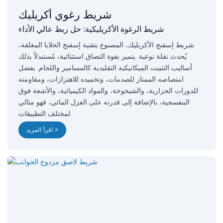
شريط رغوي أكريليك
شريط الرغوة الأكريليكية: حل ربط عالي الأداء
شريط إسفنج الأكريليك، المصنوع بتقنية إسفنج الخلايا المغلقة،
يُحدث نقلة نوعية. يتميز بقوة التصاق استثنائية، مُستبدلاً بذلك
أساليب التثبيت الميكانيكية التقليدية كالمسامير واللحام. بفضل
امتصاصه الممتاز للصدمات، وتخميده للاهتزازات، ومقاومته
للدورات الحرارية، والشيخوخة، والمواد الكيميائية، والأشعة فوق
البنفسجية، بالإضافة إلى قدرته على العزل المائي، فهو مثالي
لمختلف التطبيقات.
اقرأ المزيد >