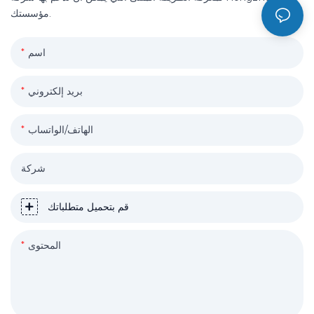
مؤسستك.
اسم
بريد إلكتروني
الهاتف/الواتساب
شركة
قم بتحميل متطلباتك
المحتوى