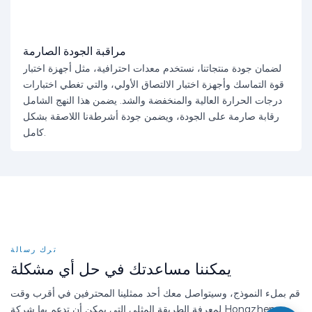
مراقبة الجودة الصارمة
لضمان جودة منتجاتنا، نستخدم معدات احترافية، مثل أجهزة اختبار
قوة التماسك وأجهزة اختبار الالتصاق الأولي، والتي تغطي اختبارات
درجات الحرارة العالية والمنخفضة والشد. يضمن هذا النهج الشامل
رقابة صارمة على الجودة، ويضمن جودة أشرطةنا اللاصقة بشكل
كامل.
ترك رسالة
يمكننا مساعدتك في حل أي مشكلة
قم بملء النموذج، وسيتواصل معك أحد ممثلينا المحترفين في أقرب وقت
لمعرفة الطريقة المثلى التي يمكن أن تدعم بها شركة Hongzheng