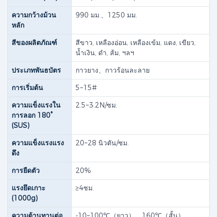
ความกว้างม้วน
990 มม.、1250 มม.
หลัก
สีของผลิตภัณฑ์
สีขาว, เหลืองอ่อน, เหลืองเข้ม, แดง, เขียว,
น้ำเงิน, ดำ, ส้ม, ฯลฯ
ประเภทพันธบัตร
กาวยาง​、กาวร้อนละลาย
การเริ่มต้น
5~15#
ความแข็งแรงใน
2.5~3.2N/ซม.
การลอก 180°
(SUS)
ความแข็งแรงแรง
20~28 นิวตัน/ซม.
ดึง​
การยืดตัว
20%
แรงยึดเกาะ
≥4ชม.
(1000g)
ความต้านทานต่อ
-10~100℃（ยาว），160℃（สั้น）