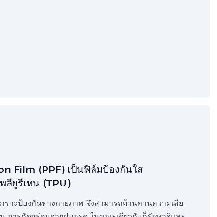
on Film (PPF) เป็นฟิล์มป้องกันใส
พลียูรีเทน (TPU)
งเกราะป้องกันทางกายภาพ จึงสามารถต้านทานความเสีย
หิน การกัดกร่อนจากฝนกรด ในขณะเดียวกันก็รักษาสีและ