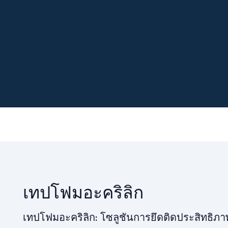
เทปโฟมอะคริลิก
เทปโฟมอะคริลิก: โซลูชันการยึดติดประสิทธิภา