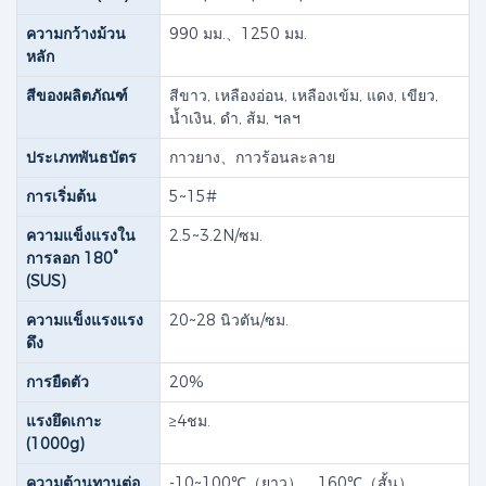
ความกว้างม้วน
990 มม.、1250 มม.
หลัก
สีของผลิตภัณฑ์
สีขาว, เหลืองอ่อน, เหลืองเข้ม, แดง, เขียว,
น้ำเงิน, ดำ, ส้ม, ฯลฯ
ประเภทพันธบัตร
กาวยาง​、กาวร้อนละลาย
การเริ่มต้น
5~15#
ความแข็งแรงใน
2.5~3.2N/ซม.
การลอก 180°
(SUS)
ความแข็งแรงแรง
20~28 นิวตัน/ซม.
ดึง​
การยืดตัว
20%
แรงยึดเกาะ
≥4ชม.
(1000g)
ความต้านทานต่อ
-10~100℃（ยาว），160℃（สั้น）