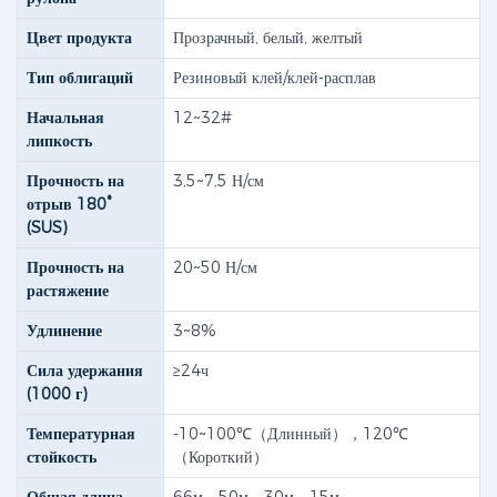
Цвет продукта
Прозрачный, белый, желтый
Тип облигаций
Резиновый клей/клей-расплав
Начальная
12~32#
липкость
Прочность на
3,5~7,5 Н/см
отрыв 180°
(SUS)
Прочность на
20~50 Н/см
растяжение
Удлинение
3~8%
Сила удержания
≥24ч
(1000 г)
Температурная
-10~100℃（Длинный），120℃
стойкость
（Короткий）