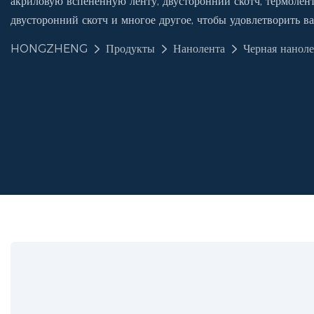
акриловую вспененную ленту, двусторонний скотч, термолент
двусторонний скотч и многое другое, чтобы удовлетворить в
HONGZHENG
Продукты
Нанолента
Черная наноле