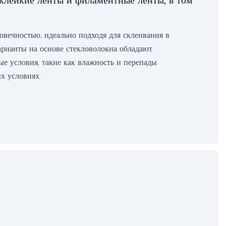
клейкие ленты и филаментные ленты, в том
вечностью, идеально подходя для склеивания в
арианты на основе стекловолокна обладают
е условия, такие как влажность и перепады
х условиях.