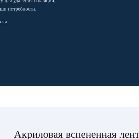
у для удаления изоляции,
аши потребности.
нта
Акриловая вспененная лен