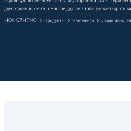
акриловую вспененную ленту, двусторонний скотч, термолент
двусторонний скотч и многое другое, чтобы удовлетворить в
HONGZHENG
Продукты
Нанолента
Серая нанолен