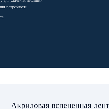
у для удаления изоляции,
аши потребности.
та
Акриловая вспененная лен