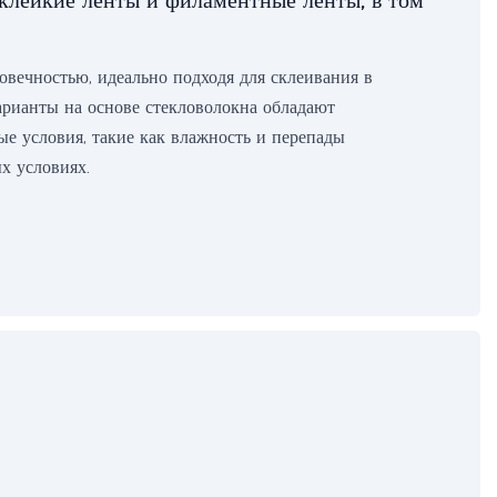
клейкие ленты и филаментные ленты, в том
вечностью, идеально подходя для склеивания в
арианты на основе стекловолокна обладают
е условия, такие как влажность и перепады
х условиях.