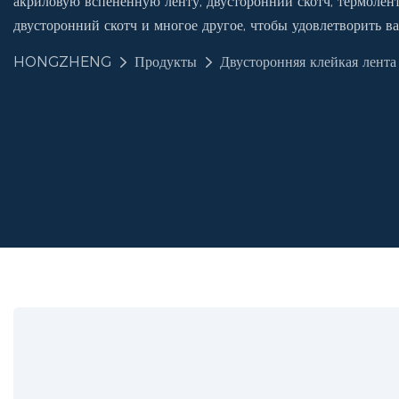
акриловую вспененную ленту, двусторонний скотч, термолент
двусторонний скотч и многое другое, чтобы удовлетворить в
HONGZHENG
Продукты
Двусторонняя клейкая лента