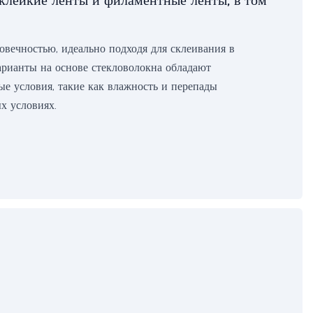
клейкие ленты и филаментные ленты, в том
вечностью, идеально подходя для склеивания в
арианты на основе стекловолокна обладают
е условия, такие как влажность и перепады
х условиях.