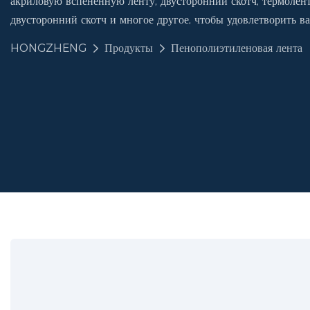
акриловую вспененную ленту, двусторонний скотч, термолент
двусторонний скотч и многое другое, чтобы удовлетворить в
HONGZHENG
Продукты
Пенополиэтиленовая лента