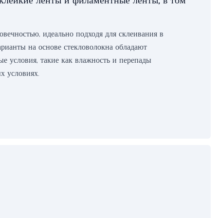
клейкие ленты и филаментные ленты, в том
вечностью, идеально подходя для склеивания в
арианты на основе стекловолокна обладают
е условия, такие как влажность и перепады
х условиях.