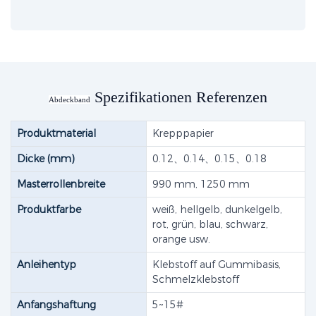
Spezifikationen Referenzen
Abdeckband
Produktmaterial
Krepppapier
Dicke (mm)
0.12、0.14、0.15、0.18
Masterrollenbreite
990 mm, 1250 mm
Produktfarbe
weiß, hellgelb, dunkelgelb,
rot, grün, blau, schwarz,
orange usw.
Anleihentyp
Klebstoff auf Gummibasis,
Schmelzklebstoff
Anfangshaftung
5~15#