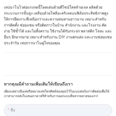
เทปนาโนไวต่อแรงกดนี้โดดเด่นด้วยดีไซน์ใสคล้ายเจล ผลิตด้วย
กระบวนการขั้นสูง เคลือบด้วยโพลีอะคริเลตบนฟิล์มประสิทธิภาพสูง
ให้การยึดเกาะที่เหนือกว่าและความทนทานยาวนาน เหมาะสำหรับ
การติดตั้ง ซ่อมแซม หรือติดกาวในบ้าน สำนักงาน และโรงงาน ตัด
ง่าย ใช้ซ้ำได้ และไม่ทิ้งคราบ ใช้งานได้กับกระจก พลาสติก โลหะ และ
อื่นๆ อีกมากมาย เหมาะสำหรับงาน DIY งานตกแต่ง และงานซ่อมแซม
ประจำวัน เทปกาวนาโนคู่ใจของคุณ
หากคุณมีคำถามเพิ่มเติมให้เขียนถึงเรา
เพียงแค่ฝากอีเมลหรือหมายเลขโทรศัพท์ของคุณไว้ในแบบฟอร์มการติดต่อเพื่อให้
เราสามารถส่งใบเสนอราคาฟรีสำหรับการออกแบบที่หลากหลายของเรา!
ชื่อ