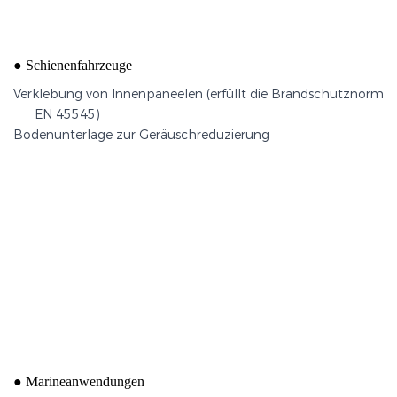
Verklebung von Innenverkleidungen
●
Schienenfahrzeuge
Verklebung von Innenpaneelen (erfüllt die Brandschutznorm
EN 45545)
Bodenunterlage zur Geräuschreduzierung
Kabineninnenmontage
●
​Marineanwendungen