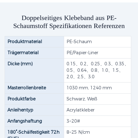
Doppelseitiges Klebeband aus PE-
Schaumstoff Spezifikationen Referenzen
Produktmaterial
PE-Schaum
Trägermaterial
PE/Papier-Liner
Dicke (mm)
0.15、0.2、0.25、0.3、0.35、
0.5、0.64、0.8、1.0、1.5、
2.0、2.5、3.0
Masterrollenbreite
1030 mm, 1240 mm
Produktfarbe
Schwarz, Weiß
Anleihentyp
Acrylatkleber
Anfangshaftung
3~20#
180°-Schälfestigkeit 72h
8~25 N/cm