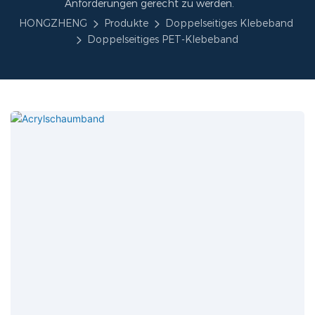
Anforderungen gerecht zu werden.
HONGZHENG
Produkte
Doppelseitiges Klebeband
Doppelseitiges PET-Klebeband