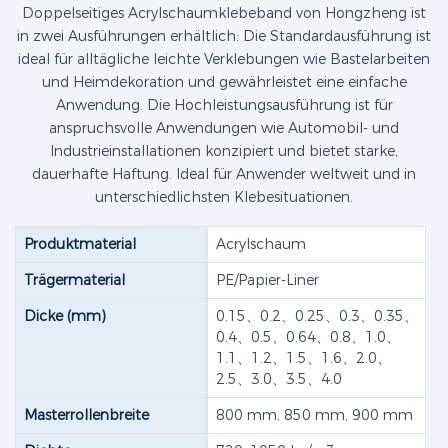
Doppelseitiges Acrylschaumklebeband von Hongzheng ist
in zwei Ausführungen erhältlich: Die Standardausführung ist
ideal für alltägliche leichte Verklebungen wie Bastelarbeiten
und Heimdekoration und gewährleistet eine einfache
Anwendung. Die Hochleistungsausführung ist für
anspruchsvolle Anwendungen wie Automobil- und
Industrieinstallationen konzipiert und bietet starke,
dauerhafte Haftung. Ideal für Anwender weltweit und in
unterschiedlichsten Klebesituationen.
Produktmaterial
Acrylschaum
Trägermaterial
PE/Papier-Liner
Dicke (mm)
0.15、0.2、0.25、0.3、0.35、
0.4、0.5、0.64、0.8、1.0、
1.1、1.2、1.5、1.6、2.0、
2.5、3.0、3.5、4.0
Masterrollenbreite
800 mm, 850 mm, 900 mm