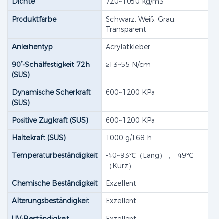
Dichte
720~1050 kg/m3
Produktfarbe
Schwarz, Weiß, Grau,
Transparent
Anleihentyp
Acrylatkleber
90°-Schälfestigkeit 72h
≥13~55 N/cm
(SUS)​
Dynamische Scherkraft
600~1200 KPa
(SUS)​
Positive Zugkraft (SUS)​
600~1200 KPa
Haltekraft (SUS)
1000 g/168 h
Temperaturbeständigkeit
-40~93℃（Lang），149℃
（Kurz）
Chemische Beständigkeit
Exzellent
Alterungsbeständigkeit
Exzellent
UV-Beständigkeit
Exzellent