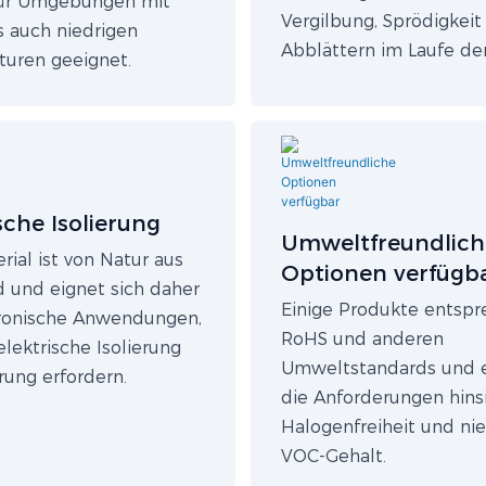
für Umgebungen mit
Vergilbung, Sprödigkeit
s auch niedrigen
Abblättern im Laufe der
uren geeignet.
sche Isolierung
Umweltfreundlich
ial ist von Natur aus
Optionen verfügb
d und eignet sich daher
Einige Produkte entsp
tronische Anwendungen,
RoHS und anderen
elektrische Isolierung
Umweltstandards und e
rung erfordern.
die Anforderungen hinsi
Halogenfreiheit und ni
VOC-Gehalt.