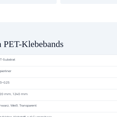
en PET-Klebebands
T-Substrat
pierliner
03~0.25
20 mm, 1240 mm
hwarz, Weiß, Transparent
rylkleber, Klebstoff auf Gummibasis