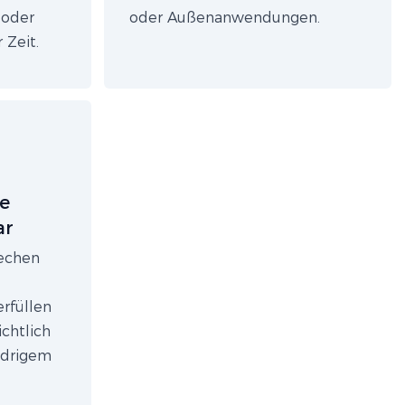
 oder
oder Außenanwendungen.
 Zeit.
e
ar
rechen
rfüllen
chtlich
edrigem