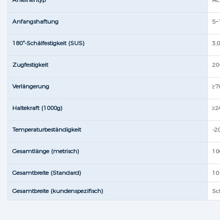
Anfangshaftung
5~
180°-Schälfestigkeit (SUS)​
3,
Zugfestigkeit
20
Verlängerung
≥7
Haltekraft (1000g)
≥2
Temperaturbeständigkeit
-
Gesamtlänge (metrisch)
10
Gesamtbreite (Standard)
10
Gesamtbreite (kundenspezifisch)
Sc