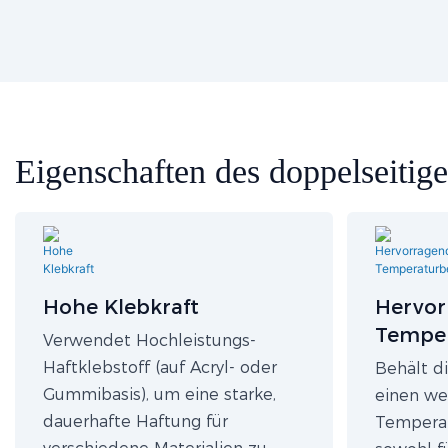
Eigenschaften des doppelseiti
Hohe Klebkraft
Hervor
Temper
Verwendet Hochleistungs-
t
Haftklebstoff (auf Acryl- oder
Behält di
Gummibasis), um eine starke,
einen we
dauerhafte Haftung für
Temperat