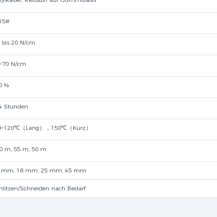
15#
0 bis 20 N/cm
~70 N/cm
0 %
4 Stunden
20~120℃（Lang），150℃（Kurz）
0 m, 55 m, 50 m
 mm, 18 mm, 25 mm, 45 mm
hlitzen/Schneiden nach Bedarf