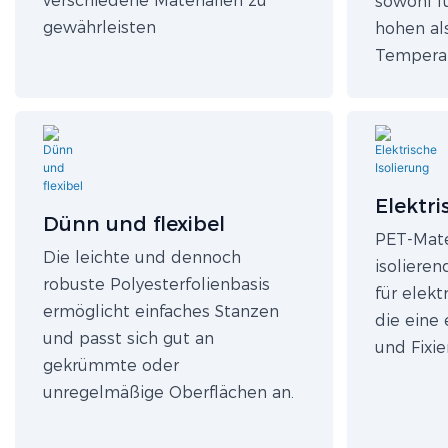
verschiedene Materialien zu
sowohl 
gewährleisten
hohen al
Temperat
Elektri
Dünn und flexibel
PET-Mater
Die leichte und dennoch
isolieren
robuste Polyesterfolienbasis
für elek
ermöglicht einfaches Stanzen
die eine 
und passt sich gut an
und Fixie
gekrümmte oder
unregelmäßige Oberflächen an.