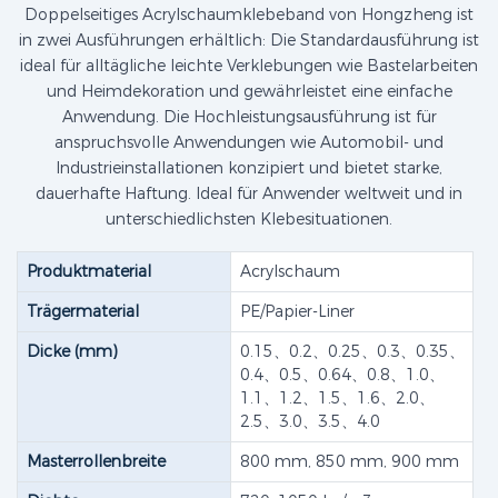
Doppelseitiges Acrylschaumklebeband von Hongzheng ist
in zwei Ausführungen erhältlich: Die Standardausführung ist
ideal für alltägliche leichte Verklebungen wie Bastelarbeiten
und Heimdekoration und gewährleistet eine einfache
Anwendung. Die Hochleistungsausführung ist für
anspruchsvolle Anwendungen wie Automobil- und
Industrieinstallationen konzipiert und bietet starke,
dauerhafte Haftung. Ideal für Anwender weltweit und in
unterschiedlichsten Klebesituationen.
Produktmaterial
Acrylschaum
Trägermaterial
PE/Papier-Liner
Dicke (mm)
0.15、0.2、0.25、0.3、0.35、
0.4、0.5、0.64、0.8、1.0、
1.1、1.2、1.5、1.6、2.0、
2.5、3.0、3.5、4.0
Masterrollenbreite
800 mm, 850 mm, 900 mm