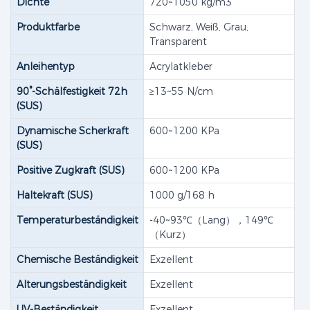
Dichte
720~1050 kg/m3
Produktfarbe
Schwarz, Weiß, Grau,
Transparent
Anleihentyp
Acrylatkleber
90°-Schälfestigkeit 72h
≥13~55 N/cm
(SUS)​
Dynamische Scherkraft
600~1200 KPa
(SUS)​
Positive Zugkraft (SUS)​
600~1200 KPa
Haltekraft (SUS)
1000 g/168 h
Temperaturbeständigkeit
-40~93℃（Lang），149℃
（Kurz）
Chemische Beständigkeit
Exzellent
Alterungsbeständigkeit
Exzellent
UV-Beständigkeit
Exzellent