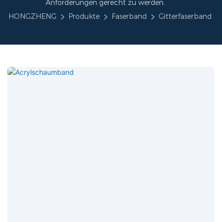
Anforderungen gerecht zu werden.
HONGZHENG
Produkte
Faserband
Gitterfaserband