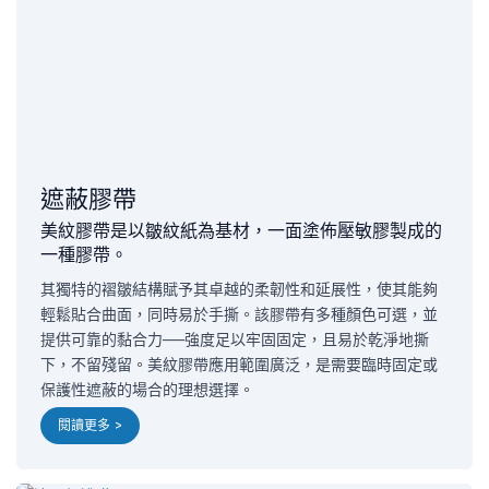
遮蔽膠帶
美紋膠帶是以皺紋紙為基材，一面塗佈壓敏膠製成的
一種膠帶。
其獨特的褶皺結構賦予其卓越的柔韌性和延展性，使其能夠
輕鬆貼合曲面，同時易於手撕。該膠帶有多種顏色可選，並
提供可靠的黏合力——強度足以牢固固定，且易於乾淨地撕
下，不留殘留。美紋膠帶應用範圍廣泛，是需要臨時固定或
保護性遮蔽的場合的理想選擇。
閱讀更多 >