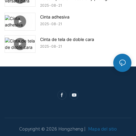
superficies
2025
08
21
Cinta adhesiva
2025
08
21
Cinta de tela de doble cara
2025
08
21
Copyright © 2026 Hongzheng |
Mapa del sitio