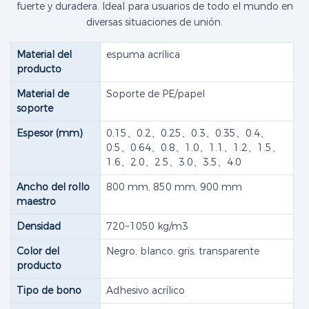
fuerte y duradera. Ideal para usuarios de todo el mundo en
diversas situaciones de unión.
Material del
espuma acrílica
producto
Material de
Soporte de PE/papel
soporte
Espesor (mm)
0.15、0.2、0.25、0.3、0.35、0.4、
0.5、0.64、0.8、1.0、1.1、1.2、1.5、
1.6、2.0、2.5、3.0、3.5、4.0
Ancho del rollo
800 mm, 850 mm, 900 mm
maestro
Densidad
720~1050 kg/m3
Color del
Negro, blanco, gris, transparente
producto
Tipo de bono
Adhesivo acrílico