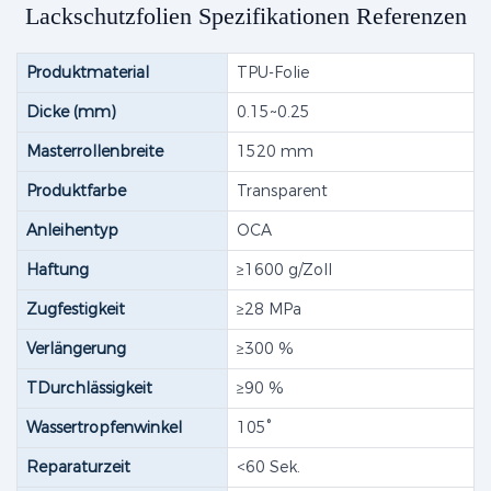
Lackschutzfolien Spezifikationen Referenzen
Produktmaterial
TPU-Folie
Dicke (mm)
0.15~0.25
Masterrollenbreite
1520 mm
Produktfarbe
Transparent
Anleihentyp
OCA
Haftung
≥1600 g/Zoll
Zugfestigkeit
≥28 MPa
Verlängerung
≥300 %
TDurchlässigkeit
≥90 %
Wassertropfenwinkel
105°
Reparaturzeit
<60 Sek.