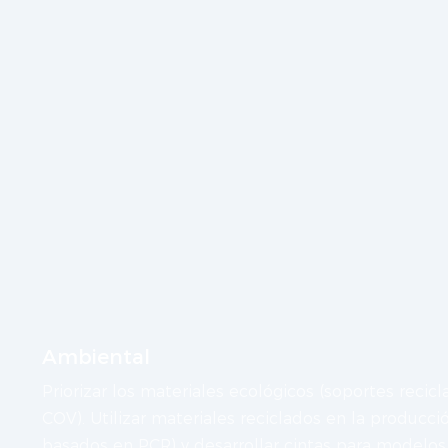
Ambiental
Priorizar los materiales ecológicos (soportes recicl
COV). Utilizar materiales reciclados en la producción 
basados ​​en PCR) y desarrollar cintas para modelo