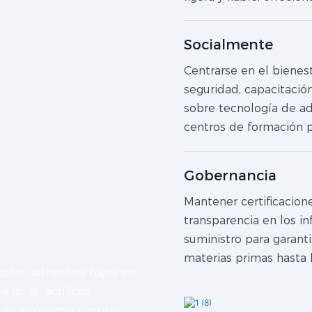
Socialmente
Centrarse en el biene
seguridad, capacitación 
sobre tecnología de adh
centros de formación p
Gobernancia
Mantener certificacione
transparencia en los i
suministro para garant
materias primas hasta 
ables, adhesivos bajos en
(p. ej., acrílicos
s de economía circular