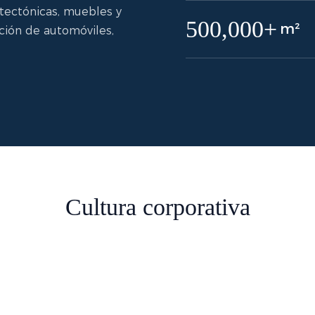
itectónicas, muebles y
500,000+
m²
ación de automóviles,
Cultura corporativa