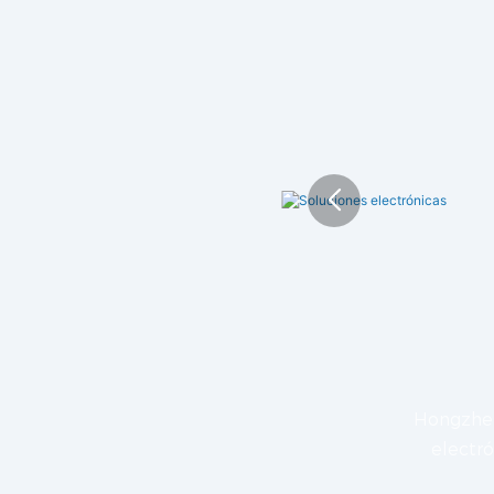
Hongzhen
electró