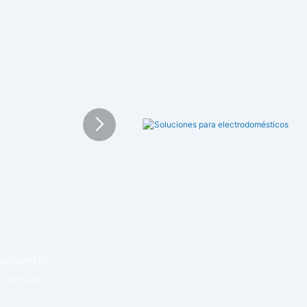
mponentes
s con un