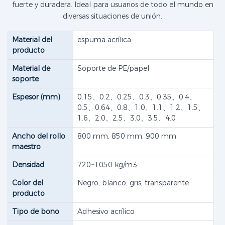
fuerte y duradera. Ideal para usuarios de todo el mundo en
diversas situaciones de unión.
Material del
espuma acrílica
producto
Material de
Soporte de PE/papel
soporte
Espesor (mm)
0.15、0.2、0.25、0.3、0.35、0.4、
0.5、0.64、0.8、1.0、1.1、1.2、1.5、
1.6、2.0、2.5、3.0、3.5、4.0
Ancho del rollo
800 mm, 850 mm, 900 mm
maestro
Densidad
720~1050 kg/m3
Color del
Negro, blanco, gris, transparente
producto
Tipo de bono
Adhesivo acrílico