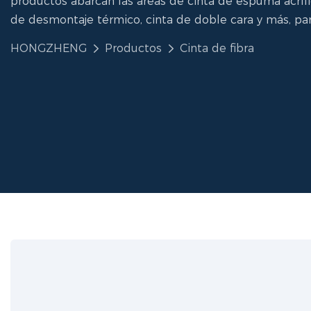
productos abarcan las áreas de cinta de espuma acrílic
de desmontaje térmico, cinta de doble cara y más, par
HONGZHENG
Productos
Cinta de fibra